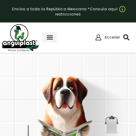
Envíos a toda la República Mexicana *Consula aquí
restricciones
Acceder