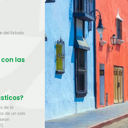
te del Estado
 con las
ásticos?
s de la
os de un solo
 sean
1).