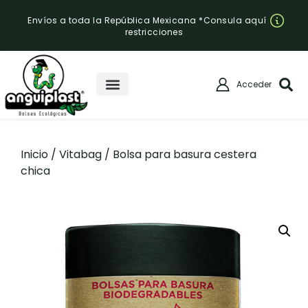
Envíos a toda la República Mexicana *Consula aquí
restricciones
Acceder
Inicio
/
Vitabag
/ Bolsa para basura cestera
chica