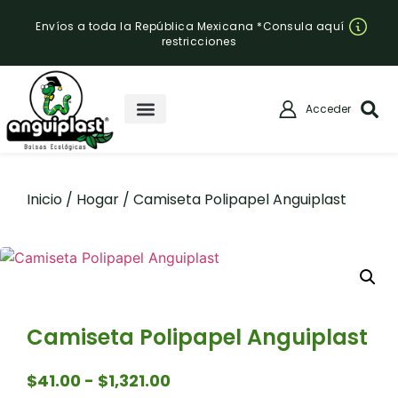
Envíos a toda la República Mexicana *Consula aquí
restricciones
Acceder
Inicio
/
Hogar
/ Camiseta Polipapel Anguiplast
Camiseta Polipapel Anguiplast
$
41.00
-
$
1,321.00