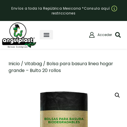
Envíos a toda la República Mexicana *Consula aquí
restricciones
Acceder
Inicio
/
Vitabag
/ Bolsa para basura linea hogar
grande – Bulto 20 rollos