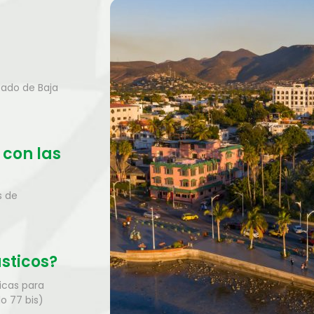
tado de Baja
 con las
s de
ásticos?
ticas para
lo 77 bis)